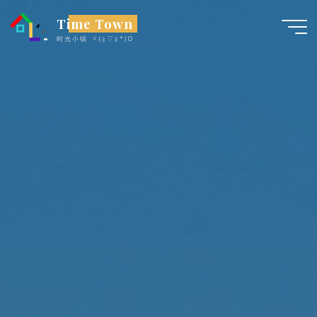
跳
Time Town
至
时光小镇 ヾ(≧▽≦*)O
内
容